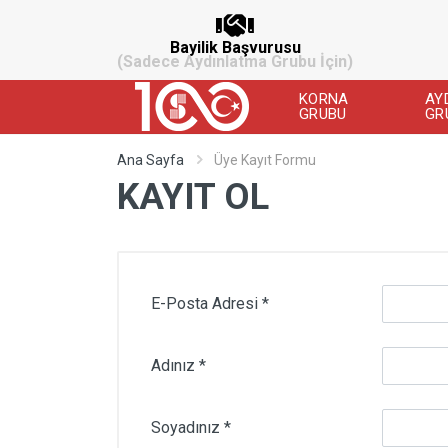
Bayilik Başvurusu
(Sadece Aydınlatma Grubu İçin)
KORNA
AY
GRUBU
GR
Ana Sayfa
Üye Kayıt Formu
KAYIT OL
E-Posta Adresi *
Adınız *
Soyadınız *