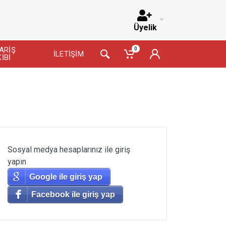
Üyelik
ARİŞ
0
İLETİŞİM
İBİ
Sosyal medya hesaplarınız ile giriş
yapın
Google ile giriş yap
Facebook ile giriş yap