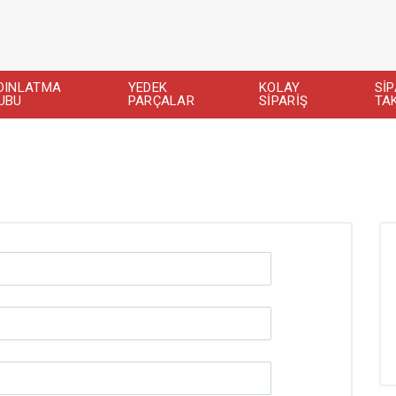
DINLATMA
YEDEK
KOLAY
SİP
UBU
PARÇALAR
SİPARİŞ
TAK