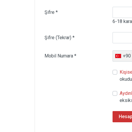
Şifre *
6-18 kara
Şifre (Tekrar) *
Mobil Numara *
+90
Kişise
okudu
Aydınl
eksik
Hesap