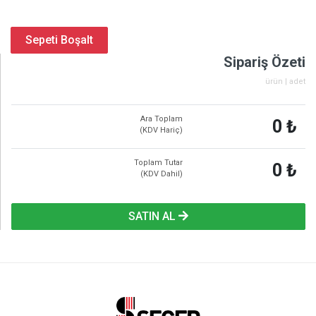
Sepeti Boşalt
Sipariş Özeti
ürün |
adet
Ara Toplam
0 ₺
(KDV Hariç)
Toplam Tutar
0 ₺
(KDV Dahil)
SATIN AL