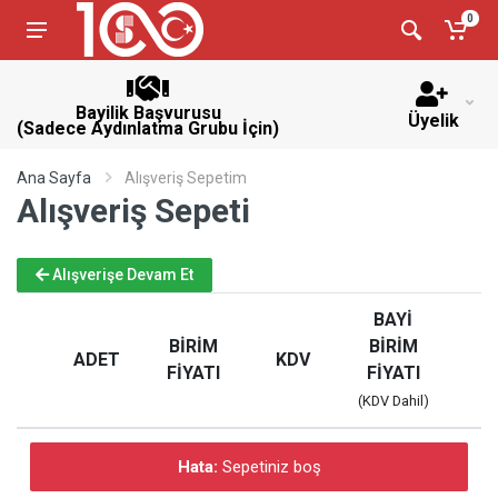
0
Bayilik Başvurusu
Üyelik
(Sadece Aydınlatma Grubu İçin)
Ana Sayfa
Alışveriş Sepetim
Alışveriş Sepeti
Alışverişe Devam Et
BAYİ
BİRİM
BİRİM
ADET
KDV
FİYATI
FİYATI
(KDV Dahil)
Hata:
Sepetiniz boş