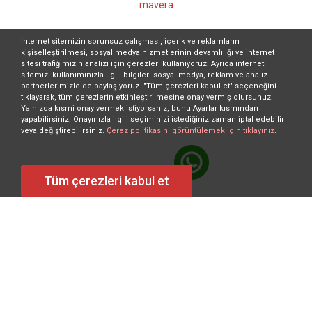
mavera
İnternet sitemizin sorunsuz çalışması, içerik ve reklamların
kişiselleştirilmesi, sosyal medya hizmetlerinin devamlılığı ve internet
sitesi trafiğimizin analizi için çerezleri kullanıyoruz. Ayrıca internet
sitemizi kullanımınızla ilgili bilgileri sosyal medya, reklam ve analiz
partnerlerimizle de paylaşıyoruz. "Tüm çerezleri kabul et" seçeneğini
tıklayarak, tüm çerezlerin etkinleştirilmesine onay vermiş olursunuz.
Yalnızca kısmi onay vermek istiyorsanız, bunu Ayarlar kısmından
yapabilirsiniz. Onayınızla ilgili seçiminizi istediğiniz zaman iptal edebilir
veya değiştirebilirsiniz.
Çerez politikasını görüntülemek için tıklayınız
.
Tüm çerezleri kabul et