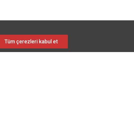
Tüm çerezleri kabul et
osyal Medya Hesaplarımız
syal medya ağlarından bizi takip edin