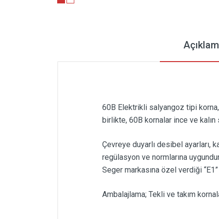
Açıklam
60B Elektrikli salyangoz tipi korna
birlikte, 60B kornalar ince ve kalın
Çevreye duyarlı desibel ayarları, k
regülasyon ve normlarına uygundur.
Seger markasına özel verdiği “E1” 
Ambalajlama; Tekli ve takım kornala
Kullanıcı Görüşleri