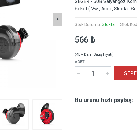
SEGER - 60B Salyangoz Korna 
Soket ( Vw , Audi , Skoda , S
Stok Durumu:
Stokta
Stok Ko
566 ₺
(KDV Dahil Satış Fiyatı)
ADET
SEPE
Bu ürünü hızlı paylaş: