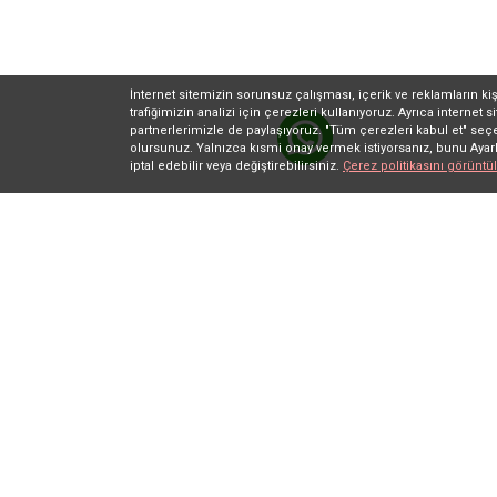
İnternet sitemizin sorunsuz çalışması, içerik ve reklamların kiş
trafiğimizin analizi için çerezleri kullanıyoruz. Ayrıca internet s
partnerlerimizle de paylaşıyoruz. "Tüm çerezleri kabul et" seçe
olursunuz. Yalnızca kısmi onay vermek istiyorsanız, bunu Ayarla
iptal edebilir veya değiştirebilirsiniz.
Çerez politikasını görüntül
Demirtaş Dumlupınar OSB Mah. Mustafa Karae
Cad. No:22 16110 Osmangazi – BURSA / TÜRKİYE
info@segerauto.com
+90 224 261 03 11
Pzrt-Cuma 09:00 - 18:00