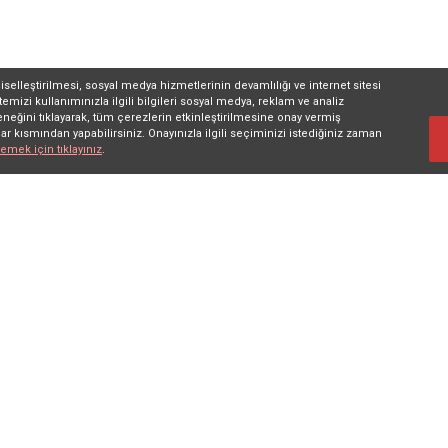
iselleştirilmesi, sosyal medya hizmetlerinin devamlılığı ve internet sitesi
itemizi kullanımınızla ilgili bilgileri sosyal medya, reklam ve analiz
neğini tıklayarak, tüm çerezlerin etkinleştirilmesine onay vermiş
r kısmından yapabilirsiniz. Onayınızla ilgili seçiminizi istediğiniz zaman
emek için tıklayınız
.
Hızlı Erişim
Bağlantılar
S
Bana Özel
Kullanım Koşulları Ve
So
r
İletişim
Üyelik Sözleşmesi
Tüm Ürünler
Mesafeli Satış
Alışveriş Sepetim
Sözleşmesi
Karşılaştırma Listesi
Gizlilik ve Güvenlik
Sipariş Takibi
Politikası