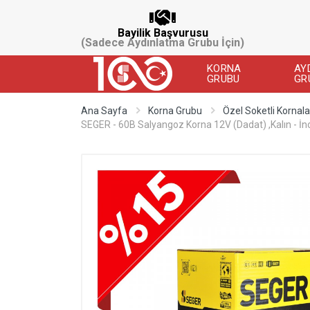
Bayilik Başvurusu
(Sadece Aydınlatma Grubu İçin)
KORNA
AY
GRUBU
GR
Ana Sayfa
Korna Grubu
Özel Soketli Kornala
SEGER - 60B Salyangoz Korna 12V (Dadat) ,Kalın - İnc