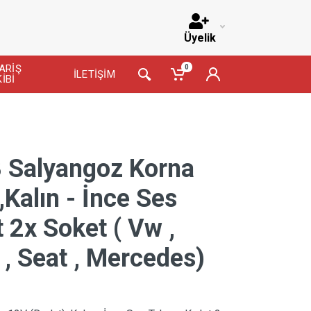
Üyelik
ARİŞ
0
İLETİŞİM
İBİ
 Salyangoz Korna
,Kalın - İnce Ses
t 2x Soket ( Vw ,
 , Seat , Mercedes)