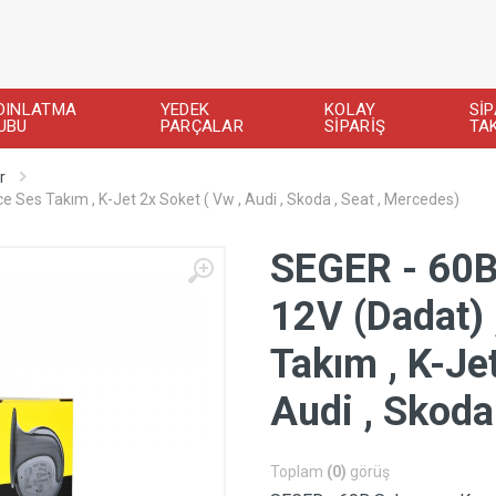
DINLATMA
YEDEK
KOLAY
SİP
UBU
PARÇALAR
SİPARİŞ
TAK
r
e Ses Takım , K-Jet 2x Soket ( Vw , Audi , Skoda , Seat , Mercedes)
SEGER - 60B
12V (Dadat) 
Takım , K-Je
Audi , Skoda
Toplam
(0)
görüş