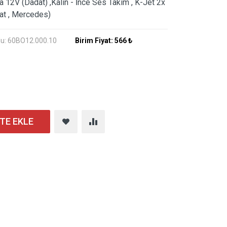
12V (Dadat) ,Kalın - İnce Ses Takım , K-Jet 2x
eat , Mercedes)
du: 60BO12.000.10
Birim Fiyat:
566 ₺
TE EKLE