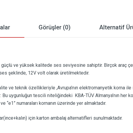
alar
Görüşler (0)
Alternatif Ür
, güçlü ve yüksek kalitede ses seviyesine sahiptir. Birçok araç çe
 ses şeklinde, 12V volt olarak üretilmektedir.
alite ve teknik özellikleriyle ,Avrupa’nın elektromanyetik korna il
 Bu uygunluğun tescili niteliğindeki KBA-TÜV Almanya’nın her korn
ve “e1” numaraları kornanın üzerinde yer almaktadır.
r(ince+kalın) için karton ambalaj alternatifleri sunulmaktadır.