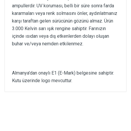
ampullerdir. UV koruması, belli bir süre sonra farda
kararmaları veya renk solmasını önler, aydınlatmanız
karşı taraftan gelen sürücünün gözünü almaz. Ürün
3.000 Kelvin sarı ışık rengine sahiptir. Farınızın
içinde ısıdan veya dış etkenlerden dolayı oluşan
buhar ve/veya nemden etkilenmez.
Almanya'dan onaylı E1 (E-Mark) belgesine sahiptir.
Kutu üzerinde logo mevcuttur.
Kullanıcı Görüşleri
Uyarı:
Bu ürün için gösterilecek yorum
bulunamadı