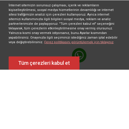
İnternet sitemizin sorunsuz çalışması, içerik ve reklamların
kişiselleştirilmesi, sosyal medya hizmetlerinin devamlılığı ve internet
sitesi trafiğimizin analizi için çerezleri kullanıyoruz. Ayrıca internet
sitemizi kullanımınızla ilgili bilgileri sosyal medya, reklam ve analiz
partnerlerimizle de paylaşıyoruz. "Tüm çerezleri kabul et" seçeneğini
tıklayarak, tüm çerezlerin etkinleştirilmesine onay vermiş olursunuz.
Yalnızca kısmi onay vermek istiyorsanız, bunu Ayarlar kısmından
yapabilirsiniz. Onayınızla ilgili seçiminizi istediğiniz zaman iptal edebilir
veya değiştirebilirsiniz.
Çerez politikasını görüntülemek için tıklayınız
.
Tüm çerezleri kabul et
Demirtaş Dumlupınar OSB Mah. Mustafa Karaer Cad. No:22
16110 Osmangazi – BURSA / TÜRKİYE
info@segerauto.com