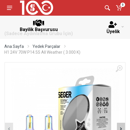
0
Bayilik Başvurusu
Üyelik
(Sadece Aydınlatma Grubu İçin)
Ana Sayfa
Yedek Parçalar
H1 24V 70W P14.5S All Weather ( 3.000 K)