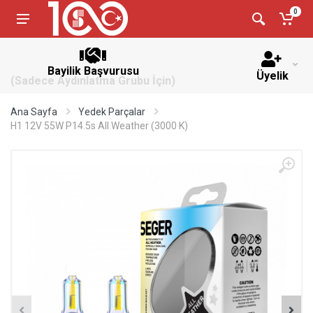
0
Bayilik Başvurusu
Üyelik
(Sadece Aydınlatma Grubu İçin)
Ana Sayfa
Yedek Parçalar
H1 12V 55W P14.5s All Weather (3000 K)