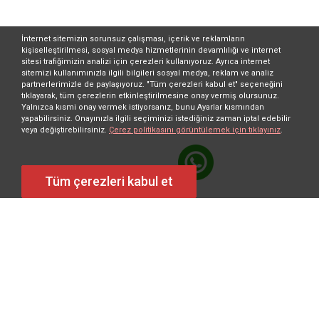
İnternet sitemizin sorunsuz çalışması, içerik ve reklamların
kişiselleştirilmesi, sosyal medya hizmetlerinin devamlılığı ve internet
sitesi trafiğimizin analizi için çerezleri kullanıyoruz. Ayrıca internet
sitemizi kullanımınızla ilgili bilgileri sosyal medya, reklam ve analiz
partnerlerimizle de paylaşıyoruz. "Tüm çerezleri kabul et" seçeneğini
tıklayarak, tüm çerezlerin etkinleştirilmesine onay vermiş olursunuz.
Yalnızca kısmi onay vermek istiyorsanız, bunu Ayarlar kısmından
yapabilirsiniz. Onayınızla ilgili seçiminizi istediğiniz zaman iptal edebilir
veya değiştirebilirsiniz.
Çerez politikasını görüntülemek için tıklayınız
.
Tüm çerezleri kabul et
Demirtaş Dumlupınar OSB Mah. Mustafa Karaer Cad. No:22
16110 Osmangazi – BURSA / TÜRKİYE