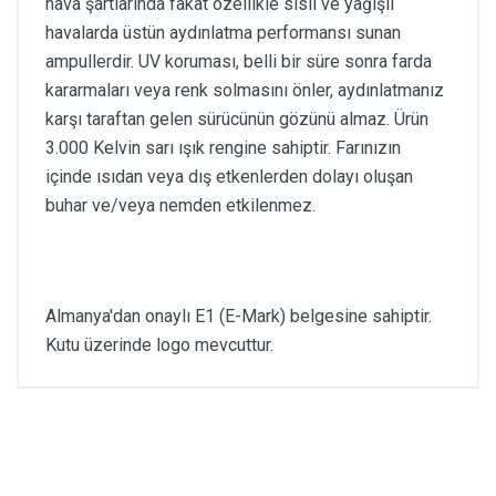
hava şartlarında fakat özellikle sisli ve yağışlı
havalarda üstün aydınlatma performansı sunan
ampullerdir. UV koruması, belli bir süre sonra farda
kararmaları veya renk solmasını önler, aydınlatmanız
karşı taraftan gelen sürücünün gözünü almaz. Ürün
3.000 Kelvin sarı ışık rengine sahiptir. Farınızın
içinde ısıdan veya dış etkenlerden dolayı oluşan
buhar ve/veya nemden etkilenmez.
Almanya'dan onaylı E1 (E-Mark) belgesine sahiptir.
Kutu üzerinde logo mevcuttur.
Kullanıcı Görüşleri
Uyarı:
Bu ürün için gösterilecek yorum
bulunamadı