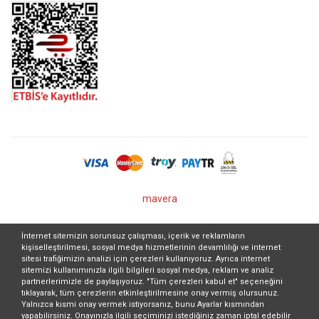
mavera
İnternet sitemizin sorunsuz çalışması, içerik ve reklamların
kişiselleştirilmesi, sosyal medya hizmetlerinin devamlılığı ve internet
sitesi trafiğimizin analizi için çerezleri kullanıyoruz. Ayrıca internet
sitemizi kullanımınızla ilgili bilgileri sosyal medya, reklam ve analiz
partnerlerimizle de paylaşıyoruz. "Tüm çerezleri kabul et" seçeneğini
tıklayarak, tüm çerezlerin etkinleştirilmesine onay vermiş olursunuz.
Yalnızca kısmi onay vermek istiyorsanız, bunu Ayarlar kısmından
yapabilirsiniz. Onayınızla ilgili seçiminizi istediğiniz zaman iptal edebilir