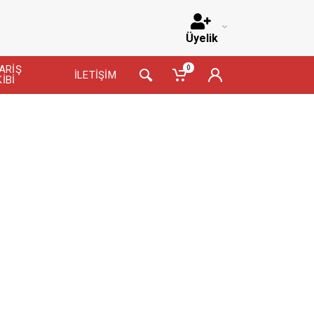
Üyelik
ARİŞ
0
İLETİŞİM
İBİ