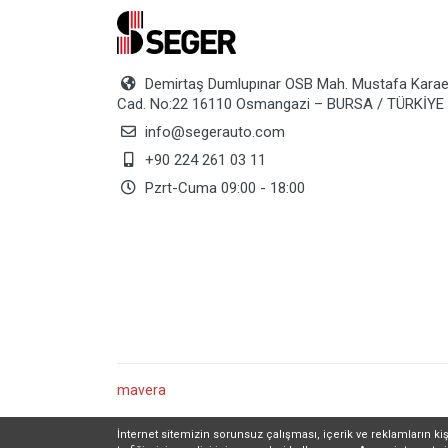
Demirtaş Dumlupınar OSB Mah. Mustafa Karae
Cad. No:22 16110 Osmangazi – BURSA / TÜRKİYE
info@segerauto.com
+90 224 261 03 11
Pzrt-Cuma 09:00 - 18:00
mavera
İnternet sitemizin sorunsuz çalışması, içerik ve reklamların kiş