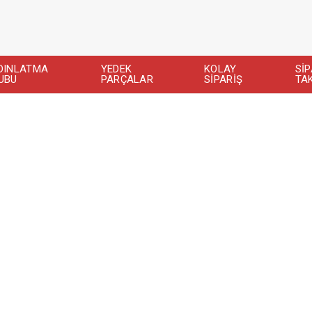
DINLATMA
YEDEK
KOLAY
SİP
UBU
PARÇALAR
SİPARİŞ
TAK