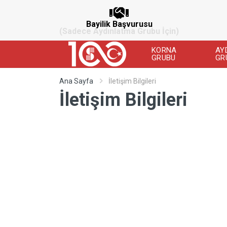
Bayilik Başvurusu
(Sadece Aydınlatma Grubu İçin)
KORNA
AY
GRUBU
GR
Ana Sayfa
İletişim Bilgileri
İletişim Bilgileri