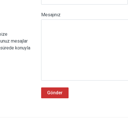
Mesajınız
bize
ğunuz mesajlar
a sürede konuyla